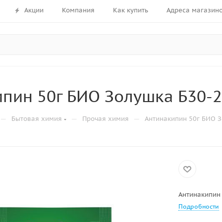
Акции
Компания
Как купить
Адреса магазин
пин 50г БИО Золушка Б30-2
—
—
—
Бытовая химия
Прочая химия
Антинакипин 50г БИО З
Антинакипин 
Подробности