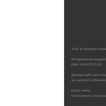
2026 © Интернет-мага
ИП Кравченко Андрей
ИНН 165043375220
Данный сайт носит и
не является публично
Карта сайта
Соглашение о персон