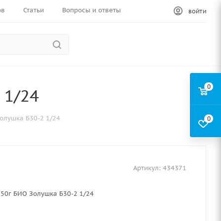
ов
Статьи
Вопросы и ответы
ВОЙТИ
0
 1/24
олушка Б30-2 1/24
0
Артикул:
434371
50г БИО Золушка Б30-2 1/24