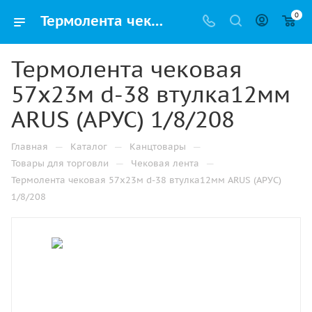
0
Термолента чековая 57х23м d-38 втулка12мм ARUS (АРУС) 1/8/208 купить оптом и в розницу в Казани
Термолента чековая
57х23м d-38 втулка12мм
ARUS (АРУС) 1/8/208
—
—
—
Главная
Каталог
Канцтовары
—
—
Товары для торговли
Чековая лента
Термолента чековая 57х23м d-38 втулка12мм ARUS (АРУС)
1/8/208