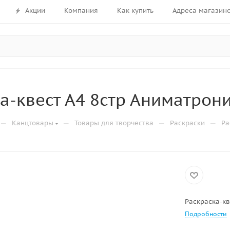
Акции
Компания
Как купить
Адреса магазин
а-квест А4 8стр Аниматрони
—
—
—
—
Канцтовары
Товары для творчества
Раскраски
Ра
Раскраска-кв
Подробности