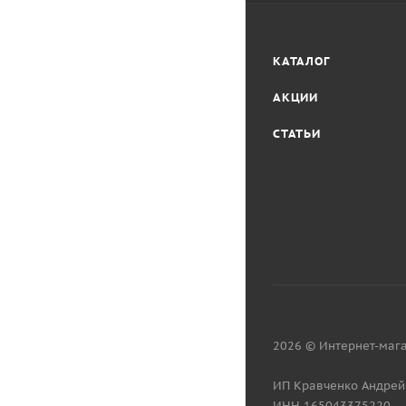
КАТАЛОГ
АКЦИИ
СТАТЬИ
2026 © Интернет-мага
ИП Кравченко Андрей
ИНН 165043375220