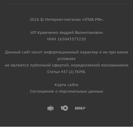
2026 © Интернет-магазин «УПАК.РФ».
ИП Кравченко Андрей Валентинович
ИНН 165043375220
Данный сайт носит информационный характер и ни при каких
условиях
не является публичной офертой, определяемой положениями
Статьи 437 (2) ГКРФ.
Карта сайта
Соглашение о персональных данных