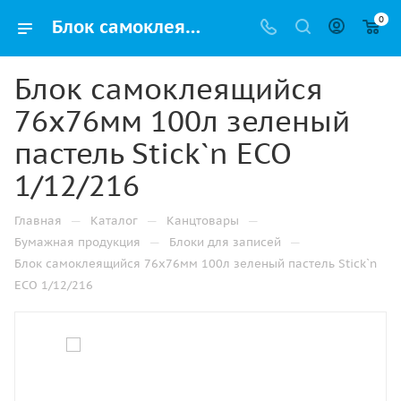
0
Блок самоклеящийся 76х76мм 100л зеленый пастель Stick`n ECO 1/12/216 купить оптом и в розницу в Казани
Блок самоклеящийся
76х76мм 100л зеленый
пастель Stick`n ECO
1/12/216
—
—
—
Главная
Каталог
Канцтовары
—
—
Бумажная продукция
Блоки для записей
Блок самоклеящийся 76х76мм 100л зеленый пастель Stick`n
ECO 1/12/216