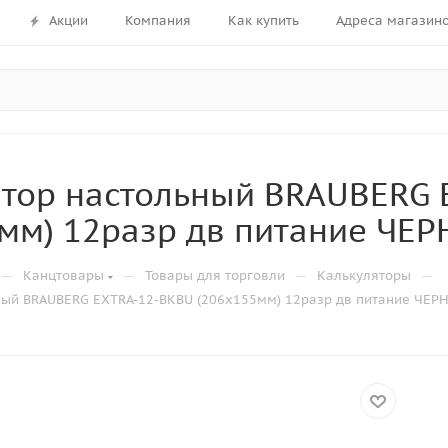
Акции
Компания
Как купить
Адреса магазин
ятор настольный BRAUBERG 
5мм) 12разр дв питание ЧЕ
—
—
—
—
Канцтовары
Товары для торговли
Калькуляторы
ный BRAUBERG EXTRA-12-BKBU (206x155мм) 12разр дв питание ЧЕ