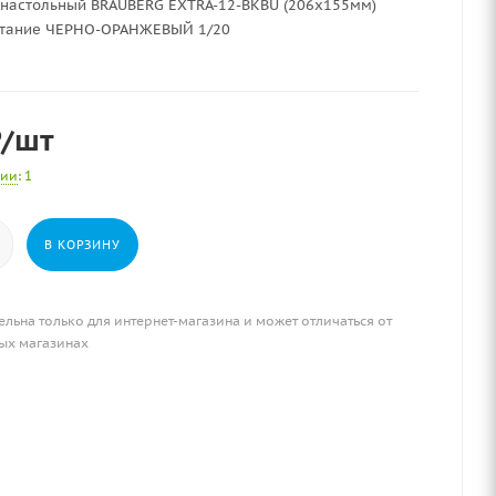
 настольный BRAUBERG EXTRA-12-BKBU (206x155мм)
итание ЧЕРНО-ОРАНЖЕВЫЙ 1/20
₽
/шт
чии
: 1
В КОРЗИНУ
ельна только для интернет-магазина и может отличаться от
ых магазинах