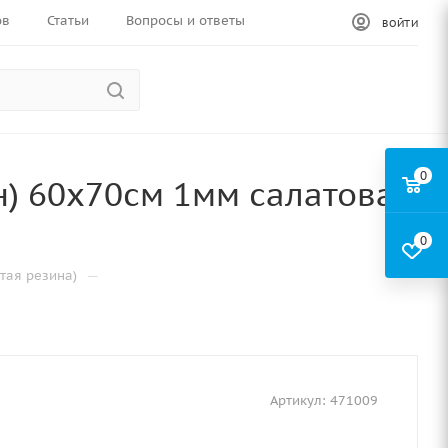
ов
Статьи
Вопросы и ответы
ВОЙТИ
0
) 60х70см 1мм салатовая
0
—
тая резина)
Артикул:
471009