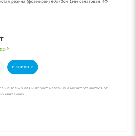
истая резина (фоамиран) 60х70см 1мм салатовая ИФ
т
чии
: 6
В КОРЗИНУ
ельна только для интернет-магазина и может отличаться от
ых магазинах