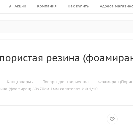
Акции
Компания
Как купить
Адреса магазин
пористая резина (фоамиран
—
—
—
Канцтовары
Товары для творчества
Фоамиран (Порис
зина (фоамиран) 60х70см 1мм салатовая ИФ 1/10