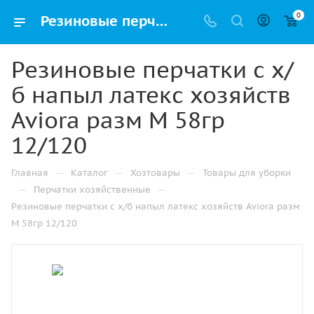
0
Резиновые перчатки с х/б напыл латекс хозяйств Aviora разм M 58гр 12/120 купить в Казани с доставкой оптом и в розницу
Резиновые перчатки с х/
б напыл латекс хозяйств
Aviora разм M 58гр
12/120
—
—
—
Главная
Каталог
Хозтовары
Товары для уборки
—
—
Перчатки хозяйственные
Резиновые перчатки с х/б напыл латекс хозяйств Aviora разм
M 58гр 12/120