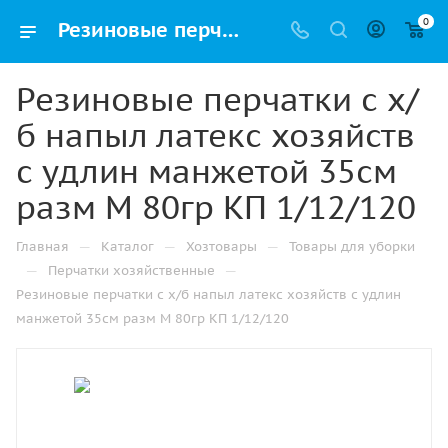
0
Резиновые перчатки с х/б напыл латекс хозяйств с удлин манжетой 35см разм M 80гр КП 1/12/120 купить в Казани с доставкой оптом и в розницу
Резиновые перчатки с х/
б напыл латекс хозяйств
с удлин манжетой 35см
разм M 80гр КП 1/12/120
—
—
—
Главная
Каталог
Хозтовары
Товары для уборки
—
—
Перчатки хозяйственные
Резиновые перчатки с х/б напыл латекс хозяйств с удлин
манжетой 35см разм M 80гр КП 1/12/120