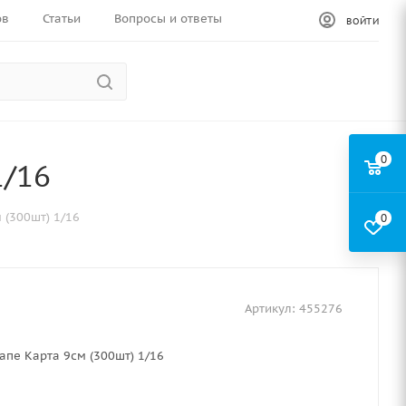
ов
Статьи
Вопросы и ответы
ВОЙТИ
0
1/16
 (300шт) 1/16
0
Артикул:
455276
апе Карта 9см (300шт) 1/16