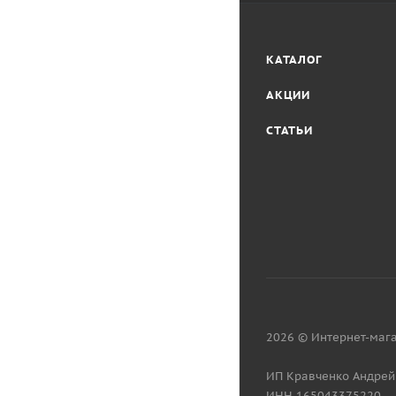
КАТАЛОГ
АКЦИИ
СТАТЬИ
2026 © Интернет-мага
ИП Кравченко Андрей
ИНН 165043375220