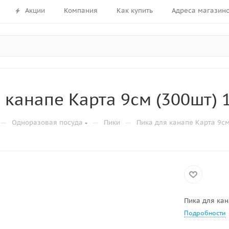
Акции
Компания
Как купить
Адреса магазин
 канапе Карта 9см (300шт) 
—
—
—
Одноразовая посуда
Пики
Пика для канапе Карта 9см
Пика для кан
Подробности