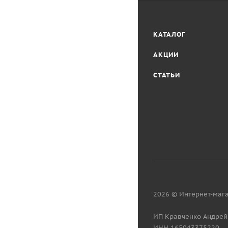
КАТАЛОГ
АКЦИИ
СТАТЬИ
2026 © Интернет-мага
ИП Кравченко Андрей
ИНН 165043375220