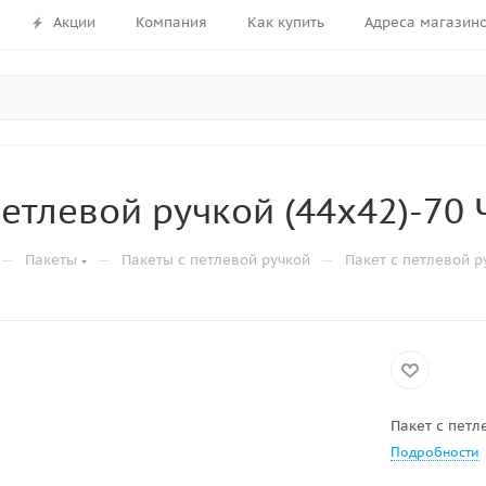
Акции
Компания
Как купить
Адреса магазин
петлевой ручкой (44x42)-70
—
—
—
Пакеты
Пакеты с петлевой ручкой
Пакет с петлевой р
Пакет с петл
Подробности