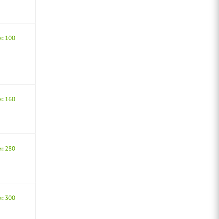
и: 100
и: 160
и: 280
и: 300