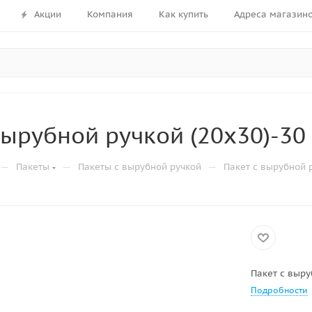
Акции
Компания
Как купить
Адреса магазин
вырубной ручкой (20х30)-30
—
—
—
Пакеты
Пакеты с вырубной ручкой
Пакет с вырубной 
Пакет с выру
Подробности