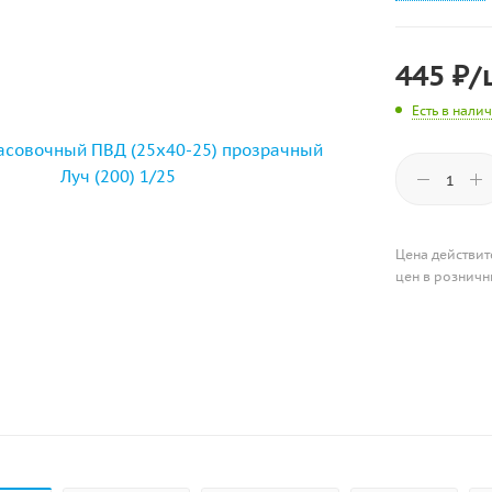
445
₽
/
Есть в нали
Цена действит
цен в розничн