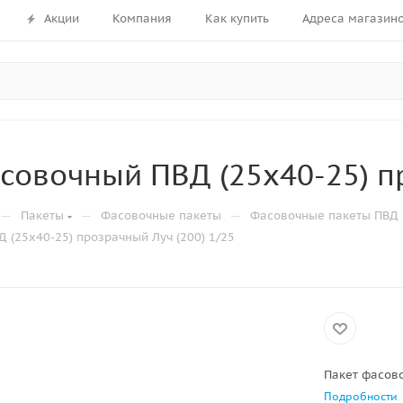
Акции
Компания
Как купить
Адреса магазин
совочный ПВД (25х40-25) пр
—
—
—
Пакеты
Фасовочные пакеты
Фасовочные пакеты ПВД
 (25х40-25) прозрачный Луч (200) 1/25
Пакет фасово
Подробности