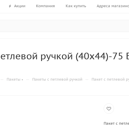
Акции
Компания
Как купить
Адреса магазин
петлевой ручкой (40х44)-75
—
—
—
Пакеты
Пакеты с петлевой ручкой
Пакет с петлевой р
Пакет с петл