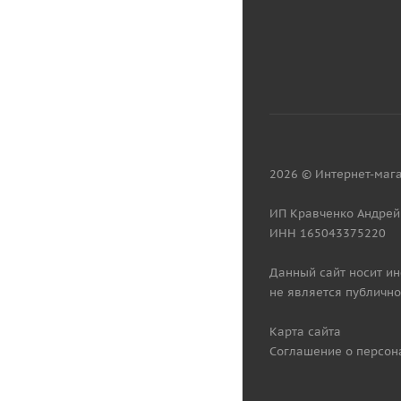
2026 © Интернет-мага
ИП Кравченко Андрей
ИНН 165043375220
Данный сайт носит и
не является публично
Карта сайта
Соглашение о персон