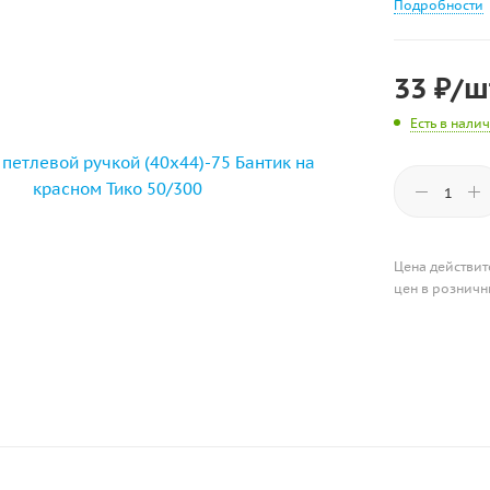
Подробности
33
₽
/ш
Есть в нали
Цена действит
цен в розничн