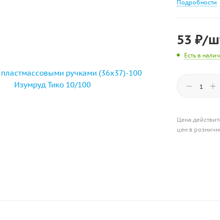
Подробности
53
₽
/ш
Есть в нали
Цена действит
цен в розничн