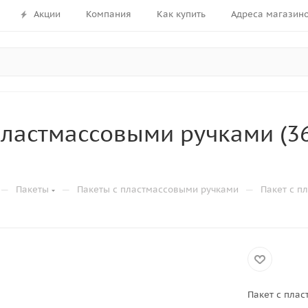
Акции
Компания
Как купить
Адреса магазин
пластмассовыми ручками (3
—
—
—
Пакеты
Пакеты с пластмассовыми ручками
Пакет с п
Пакет с плас