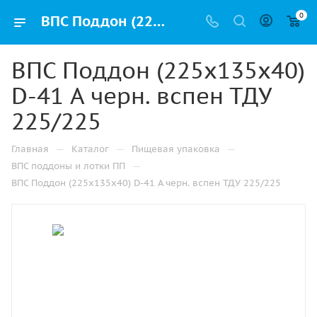
0
ВПС Поддон (225х135х40) D-41 А черн. вспен ТДУ 225/225 купить оптом и розницу с доставкой в Казани
ВПС Поддон (225х135х40)
D-41 А черн. вспен ТДУ
225/225
—
—
—
Главная
Каталог
Пищевая упаковка
—
ВПС поддоны и лотки ПП
ВПС Поддон (225х135х40) D-41 А черн. вспен ТДУ 225/225