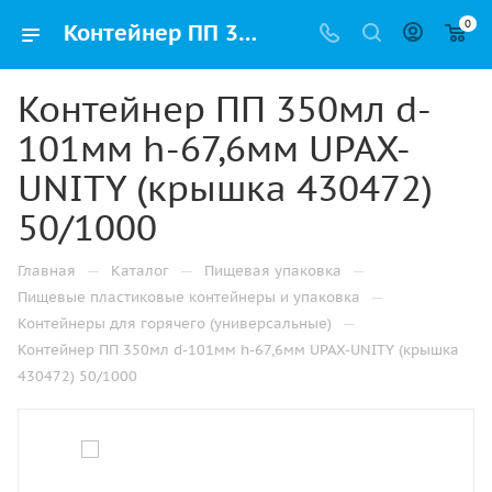
0
Контейнер ПП 350мл d-101мм h-67,6мм UPAX-UNITY (крышка 430472) 50/1000 купить оптом и розницу с доставкой в Казани
Контейнер ПП 350мл d-
101мм h-67,6мм UPAX-
UNITY (крышка 430472)
50/1000
—
—
—
Главная
Каталог
Пищевая упаковка
—
Пищевые пластиковые контейнеры и упаковка
—
Контейнеры для горячего (универсальные)
Контейнер ПП 350мл d-101мм h-67,6мм UPAX-UNITY (крышка
430472) 50/1000