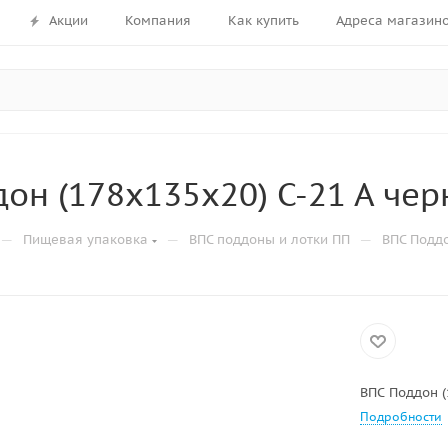
Акции
Компания
Как купить
Адреса магазин
он (178х135х20) С-21 А че
—
—
—
Пищевая упаковка
ВПС поддоны и лотки ПП
ВПС Поддо
ВПС Поддон (
Подробности