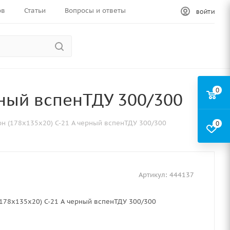
ов
Статьи
Вопросы и ответы
ВОЙТИ
0
рный вспенТДУ 300/300
н (178х135х20) С-21 А черный вспенТДУ 300/300
0
Артикул:
444137
178х135х20) С-21 А черный вспенТДУ 300/300