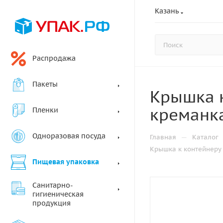
Казань
Распродажа
Пакеты
Крышка к
креманка
Пленки
Одноразовая посуда
—
Главная
Каталог
Крышка к контейнеру 
Пищевая упаковка
Санитарно-
гигиеническая
продукция