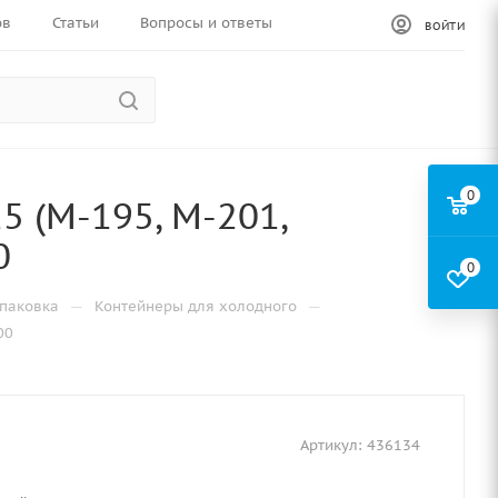
ов
Статьи
Вопросы и ответы
ВОЙТИ
0
 (М-195, М-201,
0
0
—
—
паковка
Контейнеры для холодного
00
Артикул:
436134