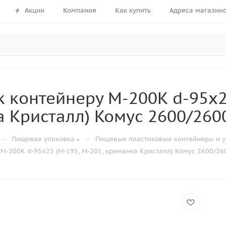
Акции
Компания
Как купить
Адреса магазин
 контейнеру М-200К d-95х25
 Кристалл) Комус 2600/260
—
—
Пищевая упаковка
Пищевые пластиковые контейнеры и у
М-200К d-95х25 (М-195, М-201, креманка Кристалл) Комус 2600/26