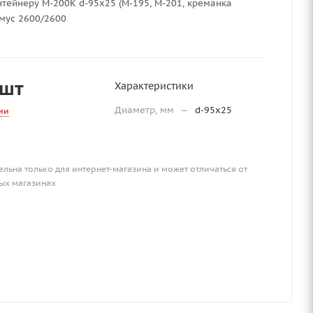
тейнеру М-200К d-95х25 (М-195, М-201, креманка
мус 2600/2600
/шт
Характеристики
Диаметр, мм
—
d-95х25
ии
ельна только для интернет-магазина и может отличаться от
ых магазинах