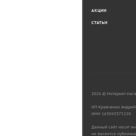
АКЦИИ
СТАТЬИ
2026 © Интернет-мага
ИП Кравченко Андрей
ИНН 165043375220
Данный сайт носит и
не является публично