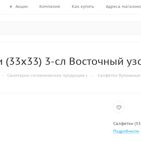
Акции
Компания
Как купить
Адреса магазин
 (33х33) 3-сл Восточный узо
—
—
Санитарно-гигиеническая продукция
Салфетки бумажные
Салфетки (33
Подробности