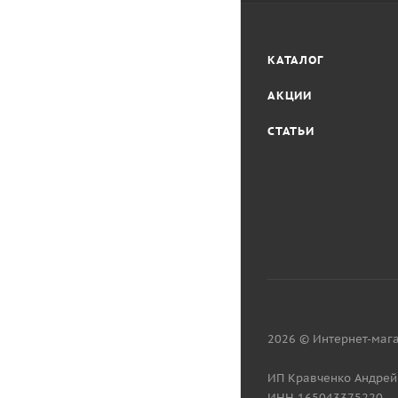
КАТАЛОГ
АКЦИИ
СТАТЬИ
2026 © Интернет-мага
ИП Кравченко Андрей
ИНН 165043375220