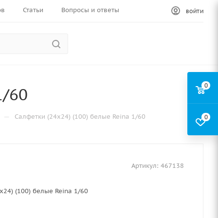
ов
Статьи
Вопросы и ответы
ВОЙТИ
0
1/60
—
Салфетки (24х24) (100) белые Reina 1/60
0
Артикул:
467138
х24) (100) белые Reina 1/60