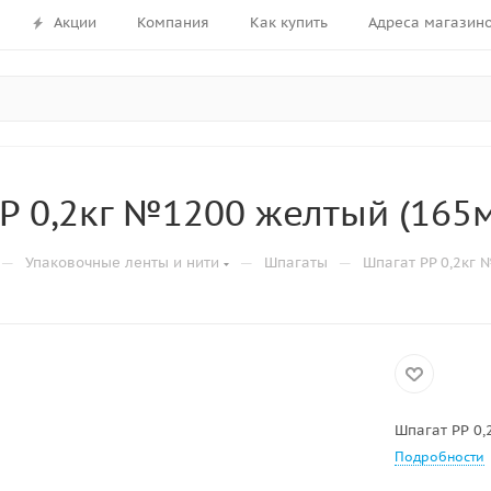
Акции
Компания
Как купить
Адреса магазин
Р 0,2кг №1200 желтый (165м
—
—
—
Упаковочные ленты и нити
Шпагаты
Шпагат РР 0,2кг 
Шпагат РР 0,
Подробности