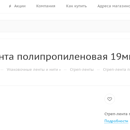
Акции
Компания
Как купить
Адреса магазин
нта полипропиленовая 19мм
—
—
—
Упаковочные ленты и нити
Стреп-ленты
Стреп-лента 
Стреп-лента 
Подробности