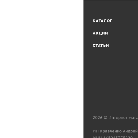
КАТАЛОГ
АКЦИИ
СТАТЬИ
2026 © Интернет-мага
ИП Кравченко Андрей
ИНН 165043375220