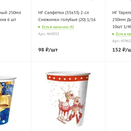
ный 250мл
НГ Салфетки (33х33) 2-сл
НГ Тарел
ия 6 шт
Снежинки голубые (20) 1/16
230мм Д
10шт 1/4
Есть в наличии: 42
Арт.: 464032
Есть в н
Арт.: 4596
98
₽
/шт
152
₽
/