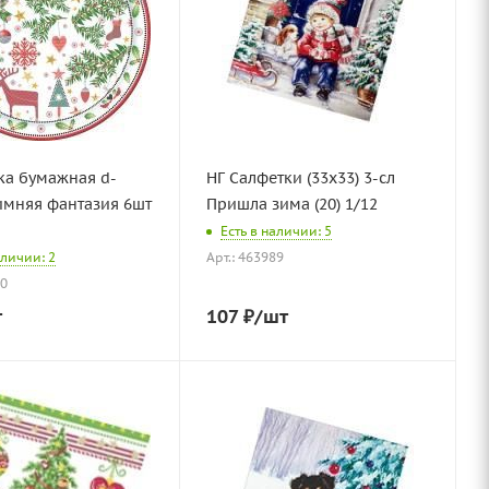
ка бумажная d-
НГ Салфетки (33х33) 3-сл
имняя фантазия 6шт
Пришла зима (20) 1/12
Есть в наличии: 5
аличии: 2
Арт.: 463989
30
т
107
₽
/шт