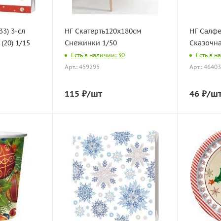
33) 3-сл
НГ Скатерть120х180см
НГ Салфе
(20) 1/15
Снежинки 1/50
Сказочна
Есть в наличии: 30
Есть в н
Арт.: 459295
Арт.: 4640
115
₽
/шт
46
₽
/ш