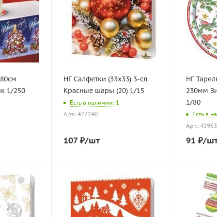
180см
НГ Салфетки (33х33) 3-сл
НГ Тарел
к 1/250
Красные шары (20) 1/15
230мм З
1/80
Есть в наличии: 1
Арт.: 427240
Есть в н
Арт.: 4596
107
₽
/шт
91
₽
/ш