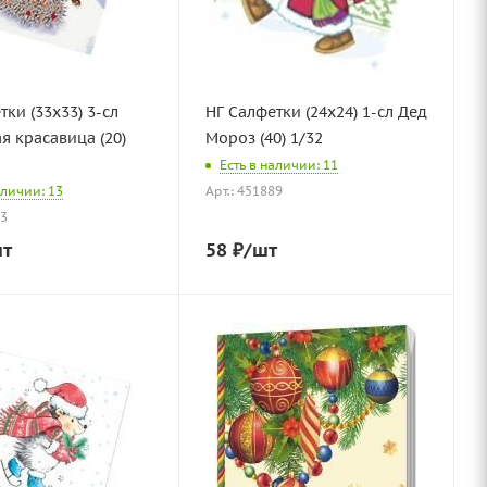
тки (33х33) 3-сл
НГ Салфетки (24х24) 1-сл Дед
я красавица (20)
Мороз (40) 1/32
Есть в наличии: 11
аличии: 13
Арт.: 451889
83
шт
58
₽
/шт