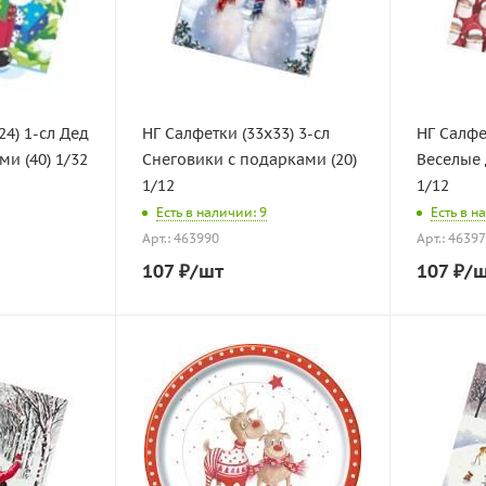
24) 1-сл Дед
НГ Салфетки (33х33) 3-сл
НГ Салфе
и (40) 1/32
Снеговики с подарками (20)
Веселые 
1/12
1/12
Есть в наличии: 9
Есть в н
Арт.: 463990
Арт.: 4639
107
₽
/шт
107
₽
/