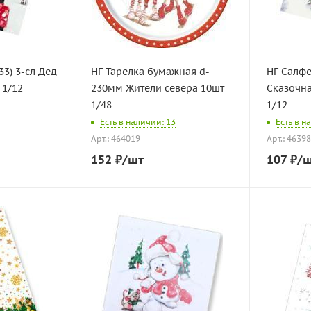
33) 3-сл Дед
НГ Тарелка бумажная d-
НГ Салфе
 1/12
230мм Жители севера 10шт
Сказочна
1/48
1/12
Есть в наличии: 13
Есть в н
Арт.: 464019
Арт.: 4639
152
₽
/шт
107
₽
/