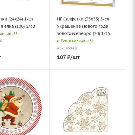
тки (24х24) 1-сл
НГ Салфетки (33х33) 3-сл
я елка (100) 1/30
Украшение Нового года
золото+серебро (20) 1/15
аличии: 33
30
Есть в наличии: 31
Арт.: 459420
т
107
₽
/шт