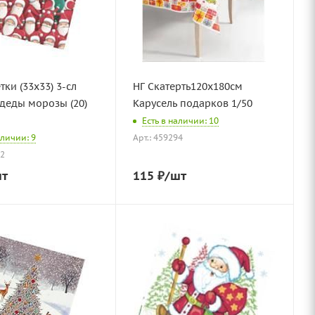
тки (33х33) 3-сл
НГ Скатерть120х180см
деды морозы (20)
Карусель подарков 1/50
Есть в наличии: 10
аличии: 9
Арт.: 459294
72
шт
115
₽
/шт