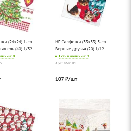
тки (24х24) 1-сл
НГ Салфетки (33х33) 3-сл
яя ель (40) 1/32
Верные друзья (20) 1/12
аличии: 8
Есть в наличии: 9
15
Арт.: 464101
т
107
₽
/шт