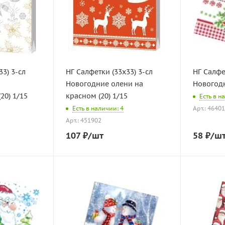
33) 3-сл
НГ Салфетки (33х33) 3-сл
НГ Салфе
и
Новогодние олени на
Новогодн
20) 1/15
красном (20) 1/15
Есть в н
Есть в наличии: 4
Арт.: 4640
Арт.: 451902
107
₽
/шт
58
₽
/ш