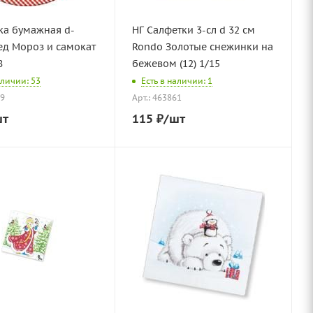
ка бумажная d-
НГ Салфетки 3-сл d 32 см
ед Мороз и самокат
Rondo Золотые снежинки на
8
бежевом (12) 1/15
аличии: 53
Есть в наличии: 1
29
Арт.: 463861
шт
115
₽
/шт