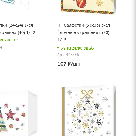
тки (24х24) 1-сл
НГ Салфетки (33х33) 3-сл
коньках (40) 1/32
Ёлочные украшения (20)
1/15
аличии: 19
94
Есть в наличии: 25
Арт.: 448796
т
107
₽
/шт