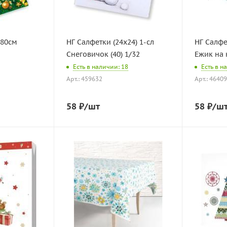
180см
НГ Салфетки (24х24) 1-сл
НГ Салфе
Снеговичок (40) 1/32
Ежик на 
Есть в наличии: 18
Есть в н
Арт.: 459632
Арт.: 4640
58
₽
/шт
58
₽
/ш