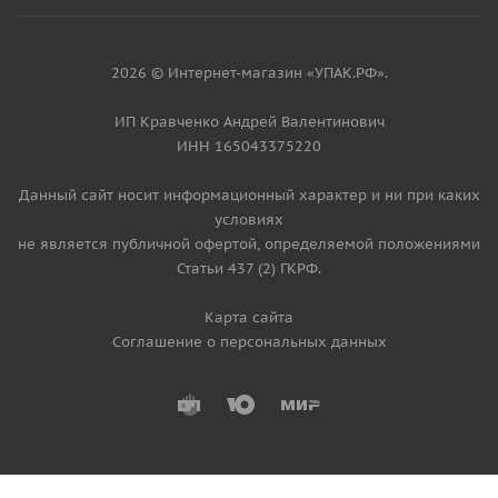
2026 © Интернет-магазин «УПАК.РФ».
ИП Кравченко Андрей Валентинович
ИНН 165043375220
Данный сайт носит информационный характер и ни при каких
условиях
не является публичной офертой, определяемой положениями
Статьи 437 (2) ГКРФ.
Карта сайта
Соглашение о персональных данных